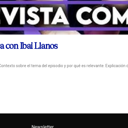
a con Ibai Llanos
to sobre el tema del episodio y por qué es relevante. Explicación 
Newsletter