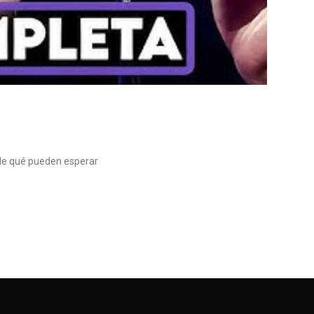
de qué pueden esperar
I
Y
L