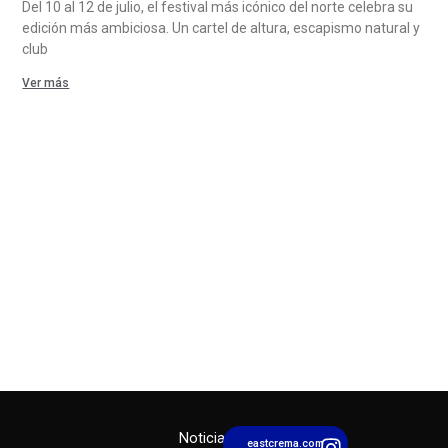
Del 10 al 12 de julio, el festival más icónico del norte celebra su
edición más ambiciosa. Un cartel de altura, escapismo natural y
club
Ver más
I
Y
L
Noticias
eastcrema.com